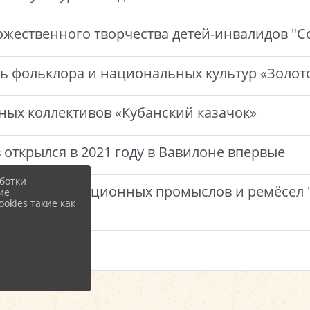
ожественного творчества детей-инвалидов "С
ль фольклора и национальных культур «Золот
ных коллективов «Кубанский казачок»
открылся в 2021 году в Вавилоне впервые
ботки
астеров традиционных промыслов и ремёсел "
ие
okies такие как