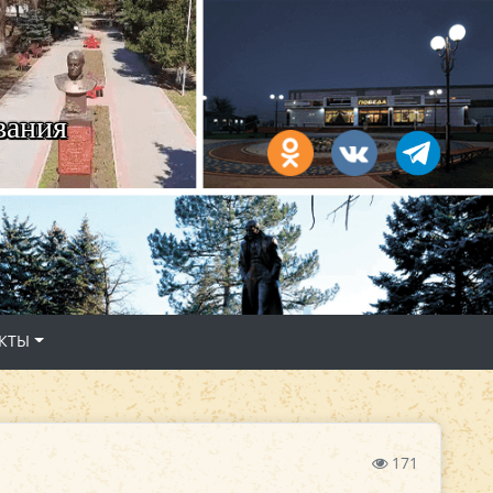
вания
КТЫ
171