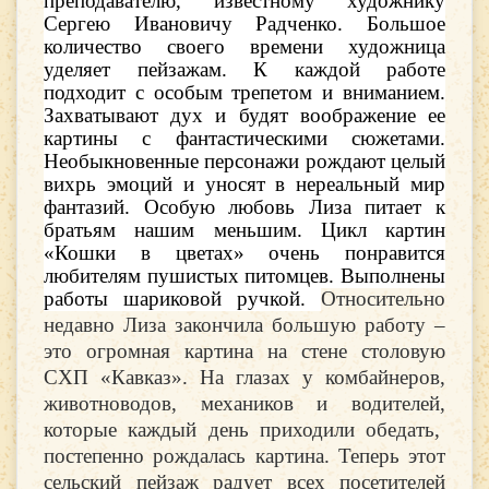
преподавателю, известному художнику
Сергею Ивановичу Радченко. Большое
количество своего времени художница
уделяет пейзажам. К каждой работе
подходит с особым трепетом и вниманием.
Захватывают дух и будят воображение ее
картины с фантастическими сюжетами.
Необыкновенные персонажи рождают целый
вихрь эмоций и уносят в нереальный мир
фантазий. Особую любовь Лиза питает к
братьям нашим меньшим. Цикл картин
«Кошки в цветах» очень понравится
любителям пушистых питомцев. Выполнены
работы шариковой ручкой.
Относительно
недавно Лиза закончила большую работу –
это огромная картина на стене столовую
СХП «Кавказ». На глазах у комбайнеров,
животноводов, механиков и водителей,
которые каждый день приходили обедать,
постепенно рождалась картина. Теперь этот
сельский пейзаж радует всех посетителей