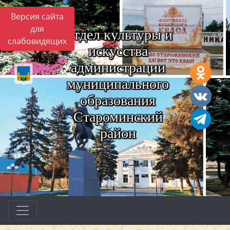
Версия сайта
для
Отдел культуры и
слабовидящих
искусства
администрации
муниципального
образования
Староминский
район