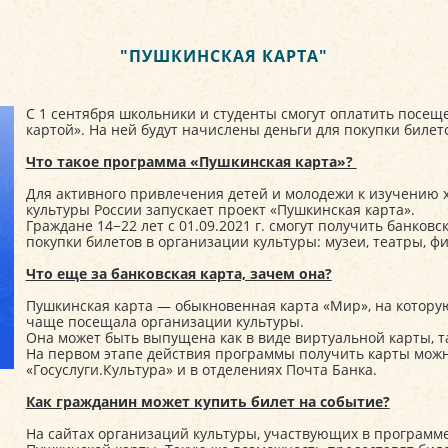
"ПУШКИНСКАЯ КАРТА"
С 1 сентября школьники и студенты смогут оплатить посе
картой». На ней будут начислены деньги для покупки билет
Что такое программа «Пушкинская карта»?
Для активного привлечения детей и молодежи к изучению 
культуры России запускает проект «Пушкинская карта».
Граждане 14−22 лет с 01.09.2021 г. смогут получить банков
покупки билетов в организации культуры: музеи, театры, ф
Что еще за банковская карта, зачем она?
Пушкинская карта — обыкновенная карта «Мир», на которую
чаще посещала организации культуры.
Она может быть выпущена как в виде виртуальной карты, та
На первом этапе действия программы получить карты мож
«Госуслуги.Культура» и в отделениях Почта Банка.
Как гражданин может купить билет на событие?
На сайтах организаций культуры, участвующих в программ