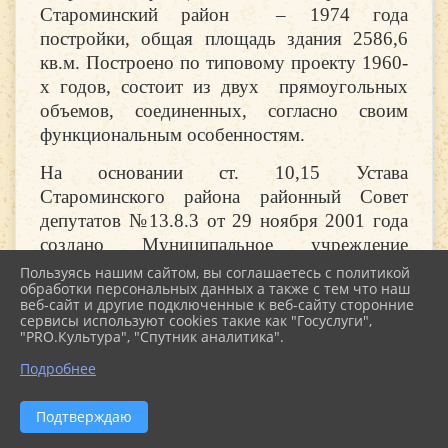
Староминский район – 1974 года
постройки, общая площадь здания 2586,6
кв.м. Построено по типовому проекту 1960-
х годов, состоит из двух прямоугольных
объемов, соединенных, согласно своим
функциональным особенностям.
На основании ст. 10,15 Устава
Староминского района районный Совет
депутатов №13.8.3 от 29 ноября 2001 года
создано Муниципальное учреждение
культуры «Районный Дом культуры»,
Пользуясь нашим сайтом, вы соглашаетесь с политикой
обработки персональных данных а также с тем что наш
учредитель Администрация Староминского
веб-сайт и другие подключенные к веб-сайту сторонние
района. Находился в ведомственном
сервисы используют cookies такие как "Госуслуги",
"PRO.Культура", "Спутник аналитика".
подчинении отдела культуры и искусства
администрации Староминского района. В
Подробнее
октябре 2006 года МУК «РДК»
ликвидирован на основании (Постановление
Подтверждаю
главы муниципального образования