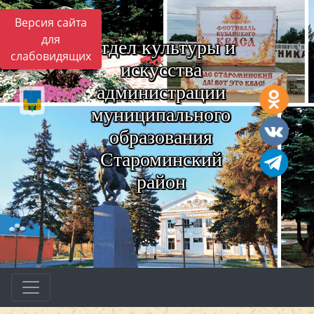
Версия сайта
для
Отдел культуры и
слабовидящих
искусства
администрации
муниципального
образования
Староминский
район