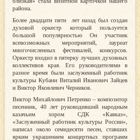
близкая» стала визитной карточкой нашего
района.
Более двадцати пяти лет назад был создан
духовой оркестр который пользуется
большой популярностью Он участник
всевозможных мероприятий, лауреат
многочисленных фестивалей, конкурсов.
Оркестр входил в пятерку лучших духовных
коллективов края. Его руководителями в
разное время были заслуженный работник
культуры Кубани Виталий
Иванович Зайцев
и Виктор Яковлевич Черников.
Виктор Михайлович Петренко – композитор
песенник, 40 лет руководивший народным
казачьим хором СДК «Кавказ»,
«Заслуженный работник культуры России»,
написал около семидесяти песен, ставших
ярким украшением концертных программ