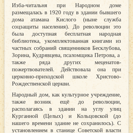
Изба-читальня при Народном доме
размещалась в 1920 году в здании бывшего
дома атамана Кислого (ныне служба
соцзащиты населения). До революции это
была доступная бесплатная народная
библиотека, укомплектованная книгами из
частных собраний священников Бесклубова,
Зорина, Кудрявцева, псаломщика Петрова, а
также ряда других меценатов-
пожертвователей. Действовала она при
церковно-приходской школе Христово-
Рождественской церкви.
Народный дом, как культурное учреждение,
также возник ещё до революции,
располагаясь в здании на углу улиц
Курганной (Целых) и Кольцовской (до
нашего времени здание не сохранилось). С
установлением в станице Советской власти