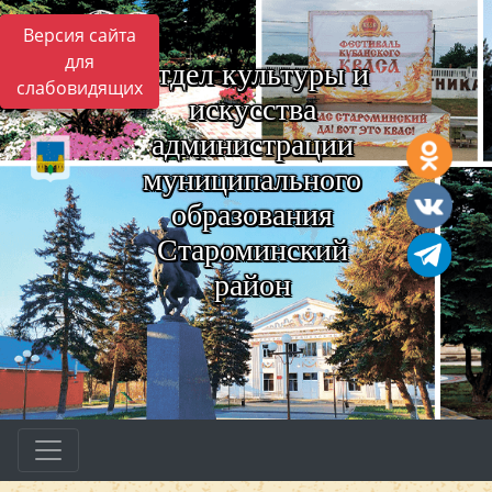
Версия сайта
для
Отдел культуры и
слабовидящих
искусства
администрации
муниципального
образования
Староминский
район