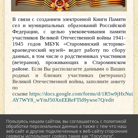
В связи с созданием электронной Книги Памяти
сел и муниципальных образований Российской
Федерации, с целью увековечивания памяти
участников Великой Отечественной войны 1941-
1945 годов МБУК «Староминский историко-
краеведческий музей» ведет работу по сбору
данных, в том числе о родственниках участников
(ветеранов), проживающих в Староминском
районе.
Если Вы располагаете данными о Ваших
родных и близких участниках (ветеранах)
Великой Отечественной войны, заполните анкету
по
ссылке
https://docs.google.com/forms/d/1R5w9jHxNuiT
AY7WY8_wYmJ50XnEEReFTld9ywse7Q/edit
Пользуясь нашим сайтом, вы соглашаетесь с политикой
обработки персональных данных а также с тем что наш
веб-сайт и другие подключенные к веб-сайту сторонние
2026 г. kultstar.ru
сервисы используют cookies такие как "Госуслуги",