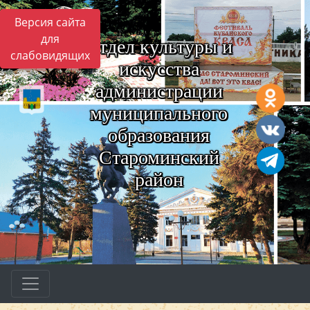
Версия сайта
для
Отдел культуры и
слабовидящих
искусства
администрации
муниципального
образования
Староминский
район