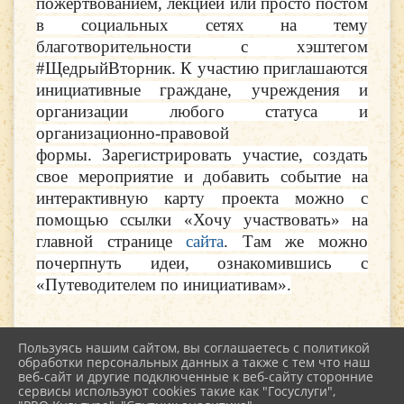
пожертвованием, лекцией или просто постом
в социальных сетях на тему
благотворительности с хэштегом
#ЩедрыйВторник.
К участию приглашаются
инициативные граждане, учреждения и
организации любого статуса и
организационно-правовой
формы.
Зарегистрировать участие, создать
свое мероприятие и добавить событие на
интерактивную карту проекта можно с
помощью ссылки «Хочу участвовать» на
главной странице
сайта
. Там же можно
почерпнуть идеи, ознакомившись с
«Путеводителем по инициативам».
Пользуясь нашим сайтом, вы соглашаетесь с политикой
обработки персональных данных а также с тем что наш
веб-сайт и другие подключенные к веб-сайту сторонние
2026 г. kultstar.ru
сервисы используют cookies такие как "Госуслуги",
Вход