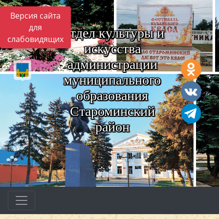
Версия сайта
для
Отдел культуры и
слабовидящих
искусства
администрации
муниципального
образования
Староминский
район