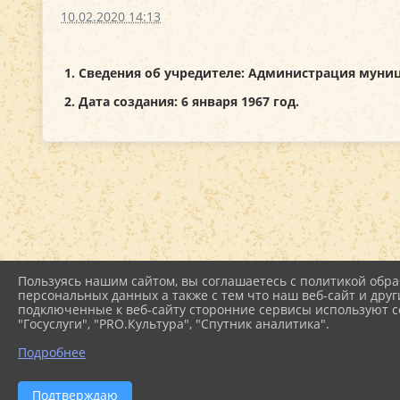
10.02.2020 14:13
1. Сведения об учредителе: Администрация мун
2. Дата создания: 6 января 1967 год.
Пользуясь нашим сайтом, вы соглашаетесь с политикой обра
персональных данных а также с тем что наш веб-сайт и друг
подключенные к веб-сайту сторонние сервисы используют co
"Госуслуги", "PRO.Культура", "Спутник аналитика".
Подробнее
Подтверждаю