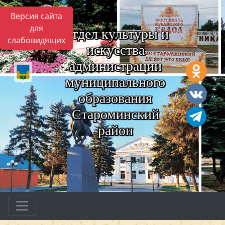
Версия сайта
для
Отдел культуры и
слабовидящих
искусства
администрации
муниципального
образования
Староминский
район