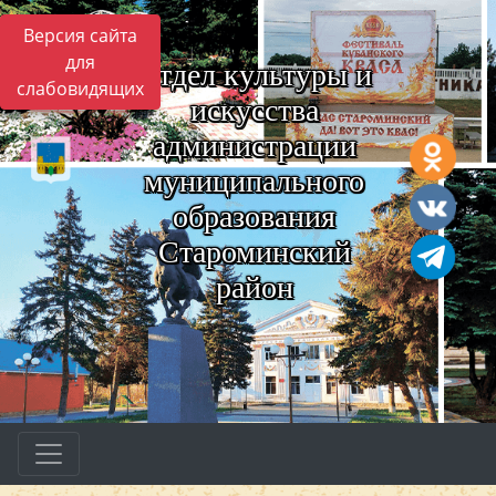
Версия сайта
для
Отдел культуры и
слабовидящих
искусства
администрации
муниципального
образования
Староминский
район