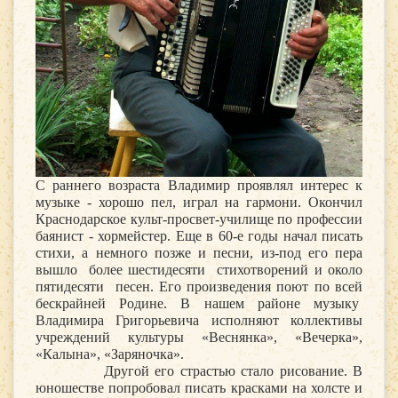
С раннего возраста Владимир проявлял интерес к
музыке - хорошо пел, играл на гармони. Окончил
Краснодарское культ-просвет-училище по профессии
баянист - хормейстер. Еще в 60-е годы начал писать
стихи, а немного позже и песни, из-под его пера
вышло более шестидесяти стихотворений и около
пятидесяти песен. Его произведения поют по всей
бескрайней Родине. В нашем районе музыку
Владимира Григорьевича исполняют коллективы
учреждений культуры «Веснянка», «Вечерка»,
«Калына», «Заряночка».
Другой его страстью стало рисование. В
юношестве попробовал писать красками на холсте и