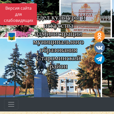
Версия сайта
для
Отдел культуры и
слабовидящих
искусства
администрации
муниципального
образования
Староминский
район