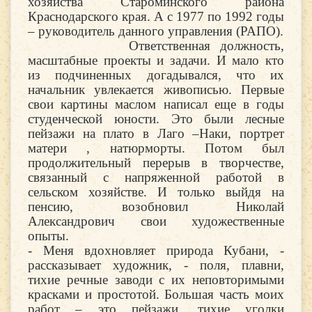
хозяйства Староминского района
Краснодарского края. А с 1977 по 1992 годы
– руководитель данного управления (РАПО).
Ответственная должность,
масштабные проекты и задачи. И мало кто
из подчиненных догадывался, что их
начальник увлекается живописью. Первые
свои картины маслом написал еще в годы
студенческой юности. Это были лесные
пейзажи на плато в Лаго –Наки, портрет
матери , натюрморты. Потом был
продолжительный перерыв в творчестве,
связанный с напряженной работой в
сельском хозяйстве. И только выйдя на
пенсию, возобновил Николай
Александрович свои художественные
опыты.
- Меня вдохновляет природа Кубани, -
рассказывает художник, - поля, плавни,
тихие речные заводи с их неповторимыми
красками и простотой. Большая часть моих
работ – это пейзажи, тихие уголки