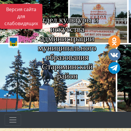
Версия сайта
для
Отдел культуры и
слабовидящих
искусства
администрации
муниципального
образования
Староминский
район