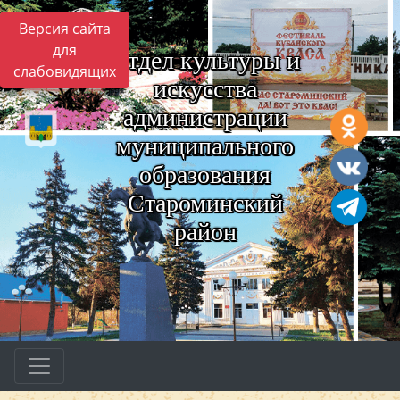
Версия сайта
для
Отдел культуры и
слабовидящих
искусства
администрации
муниципального
образования
Староминский
район