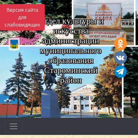
Версия сайта
для
Отдел культуры и
слабовидящих
искусства
администрации
муниципального
образования
Староминский
район