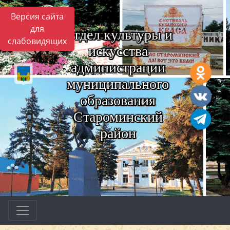
Версия сайта
для
Отдел культуры и
слабовидящих
искусства
администрации
муниципального
образования
Староминский
район