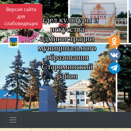
Версия сайта
для
Отдел культуры и
слабовидящих
искусства
администрации
муниципального
образования
Староминский
район