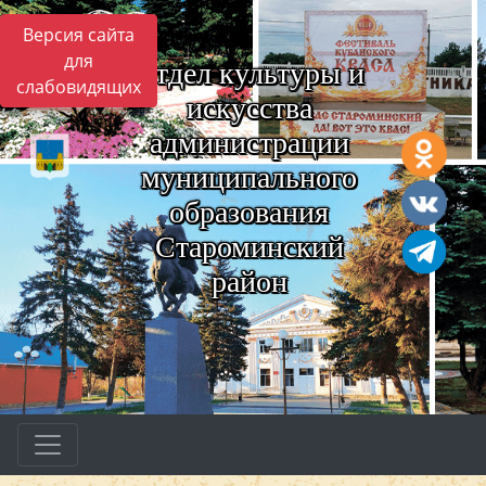
Версия сайта
для
Отдел культуры и
слабовидящих
искусства
администрации
муниципального
образования
Староминский
район