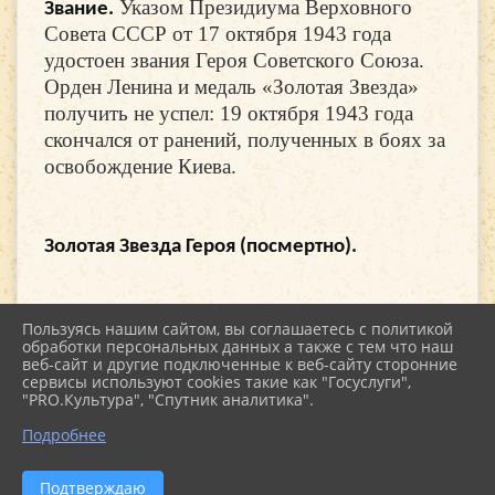
Указом Президиума Верховного
Звание.
Совета СССР от 17 октября 1943 года
удостоен звания Героя Советского Союза.
Орден Ленина и медаль «Золотая Звезда»
получить не успел: 19 октября 1943 года
скончался от ранений, полученных в боях за
освобождение Киева.
Золотая Звезда Героя (посмертно).
Пользуясь нашим сайтом, вы соглашаетесь с политикой
обработки персональных данных а также с тем что наш
веб-сайт и другие подключенные к веб-сайту сторонние
2026 г. kultstar.ru
сервисы используют cookies такие как "Госуслуги",
Вход
"PRO.Культура", "Спутник аналитика".
Карта сайта
Политика обработки персональных данных
Подробнее
Сделано на KubCMS
Разработка и поддержка
Подтверждаю