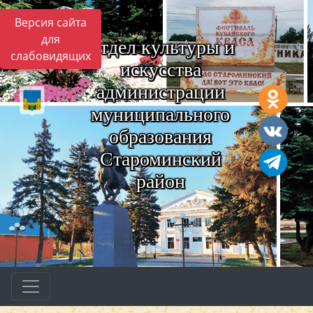
Версия сайта
для
Отдел культуры и
слабовидящих
искусства
администрации
муниципального
образования
Староминский
район