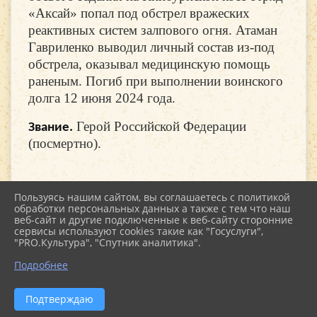
«Аксай» попал под обстрел вражеских
реактивных систем залпового огня. Атаман
Гавриленко выводил личный состав из-под
обстрела, оказывал медицинскую помощь
раненым. Погиб при выполнении воинского
долга 12 июня 2024 года.
Герой Российской Федерации
Звание.
(посмертно).
Пользуясь нашим сайтом, вы соглашаетесь с политикой
обработки персональных данных а также с тем что наш
веб-сайт и другие подключенные к веб-сайту сторонние
2026 г. kultstar.ru
сервисы используют cookies такие как "Госуслуги",
Вход
"PRO.Культура", "Спутник аналитика".
Карта сайта
Политика обработки персональных данных
Подробнее
Сделано на KubCMS
Разработка и поддержка
Подтверждаю