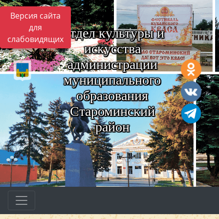
Версия сайта
для
Отдел культуры и
слабовидящих
искусства
администрации
муниципального
образования
Староминский
район