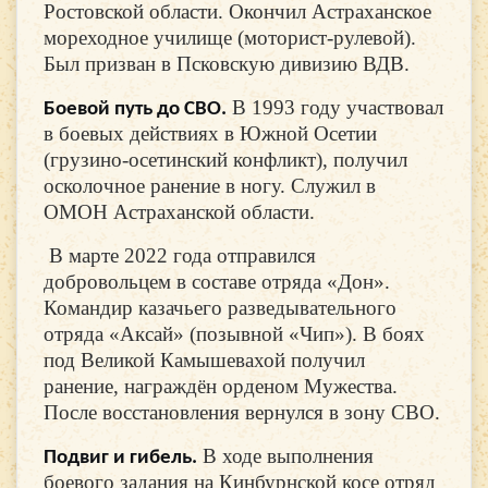
Ростовской области. Окончил Астраханское
мореходное училище (моторист-рулевой).
Был призван в Псковскую дивизию ВДВ.
В 1993 году участвовал
Боевой путь до СВО.
в боевых действиях в Южной Осетии
(грузино-осетинский конфликт), получил
осколочное ранение в ногу. Служил в
ОМОН Астраханской области.
В марте 2022 года отправился
добровольцем в составе отряда «Дон».
Командир казачьего разведывательного
отряда «Аксай» (позывной «Чип»). В боях
под Великой Камышевахой получил
ранение, награждён орденом Мужества.
После восстановления вернулся в зону СВО.
В ходе выполнения
Подвиг и гибель.
боевого задания на Кинбурнской косе отряд