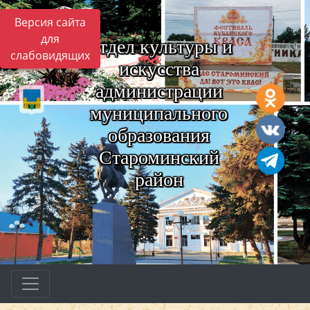
Версия сайта
для
Отдел культуры и
слабовидящих
искусства
администрации
муниципального
образования
Староминский
район