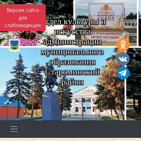
Версия сайта
для
Отдел культуры и
слабовидящих
искусства
администрации
муниципального
образования
Староминский
район