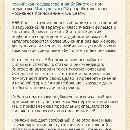
Российская государственная библиотека
при
поддержке
Минкультуры РФ
разработало новое
мобильное приложение «НЭБ Свет».
НЭБ Свет – это уникальное собрание отечественной
и зарубежной литературы, классических фильмов и
спектаклей, научных статей и тематических
подборок в современном и удобном формате. В
каталоге хранится более 800 книг в разных жанрах,
доступных для чтения на мобильных устройствах и
компьютере совершенно бесплатно и без рекламы.
И это еще не все! В приложении вы найдете
фильмы и спектакли, статьи и рекомендации,
биографии авторов и тематические коллекции.
Интерактивные тесты, счетчики и напоминания
помогут достигать своих целей и проверять знания
в игровой форме. Читайте больше с каждым днем,
чтобы установить личный рекорд!
Отбор и подготовка опубликованных изданий для
приложения осуществляется Экспертной комиссией
РГБ с привлечением профильных специалистов -
филологов, словесников и просветителей.
Приложение дает свободный и не ограниченный
экземплярностью доступ к книгам по школьной
программе, внеклассному и летнему чтению. Все