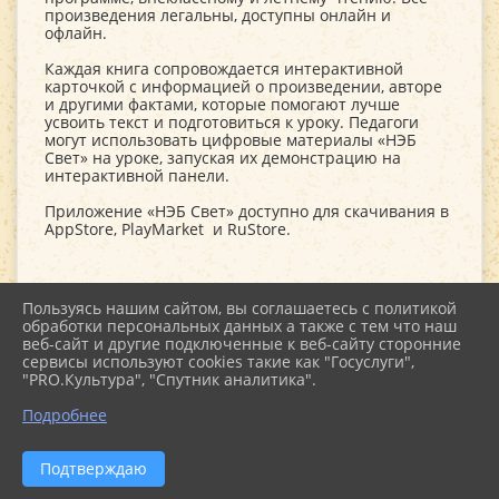
произведения легальны, доступны онлайн и
офлайн.
Каждая книга сопровождается интерактивной
карточкой с информацией о произведении, авторе
и другими фактами, которые помогают лучше
усвоить текст и подготовиться к уроку. Педагоги
могут использовать цифровые материалы «НЭБ
Свет» на уроке, запуская их демонстрацию на
интерактивной панели.
Приложение «НЭБ Свет» доступно для скачивания в
AppStore, PlayMarket и RuStore.
Пользуясь нашим сайтом, вы соглашаетесь с политикой
обработки персональных данных а также с тем что наш
веб-сайт и другие подключенные к веб-сайту сторонние
2026 г. kultstar.ru
сервисы используют cookies такие как "Госуслуги",
Вход
"PRO.Культура", "Спутник аналитика".
Карта сайта
Политика обработки персональных данных
Подробнее
Сделано на KubCMS
Разработка и поддержка
Подтверждаю