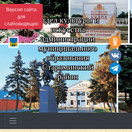
Версия сайта
для
Отдел культуры и
слабовидящих
искусства
администрации
муниципального
образования
Староминский
район