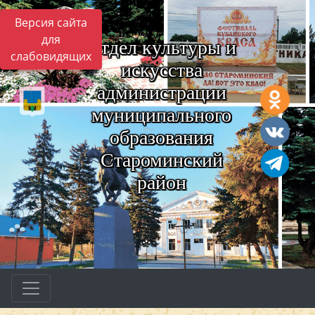
Версия сайта
для
Отдел культуры и
слабовидящих
искусства
администрации
муниципального
образования
Староминский
район