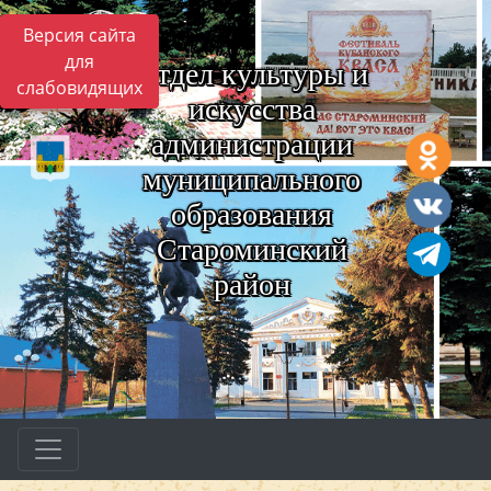
Версия сайта
для
Отдел культуры и
слабовидящих
искусства
администрации
муниципального
образования
Староминский
район