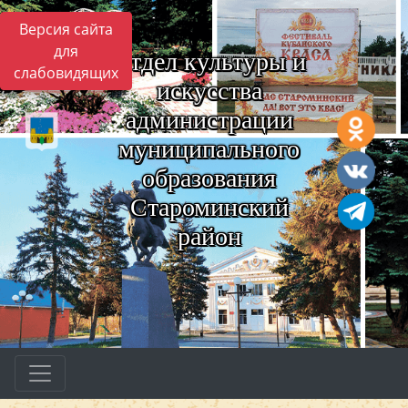
Версия сайта
для
Отдел культуры и
слабовидящих
искусства
администрации
муниципального
образования
Староминский
район