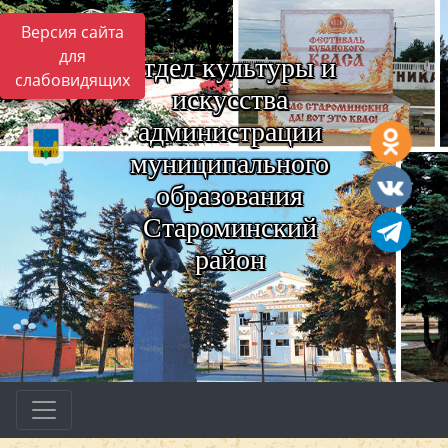
Версия сайта
для
Отдел культуры и
слабовидящих
искусства
администрации
муниципального
образования
Староминский
район