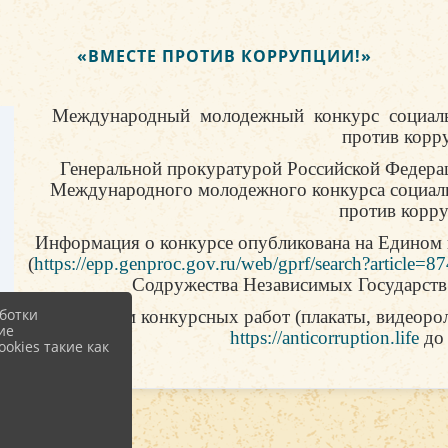
«ВМЕСТЕ ПРОТИВ КОРРУПЦИИ!»
Международный молодежный конкурс социаль
против корр
Генеральной прокуратурой Российской Федерац
Международного молодежного конкурса социал
против корру
Информация о конкурсе опубликована на Едином 
(
https://epp.genproc.gov.ru/web/gprf/search?article=
Содружества Независимых Государств
ботки
Прием конкурсных работ (плакаты, видеорол
ие
https://anticorruption.life
до 
okies такие как