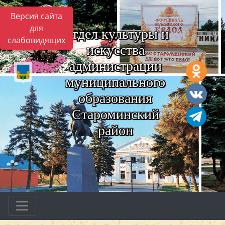
Версия сайта
для
Отдел культуры и
слабовидящих
искусства
администрации
муниципального
образования
Староминский
район