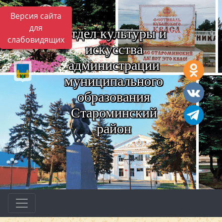
Версия сайта
для
Отдел культуры и
слабовидящих
искусства
администрации
муниципального
образования
Староминский
район