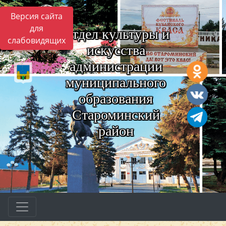
Версия сайта
для
Отдел культуры и
слабовидящих
искусства
администрации
муниципального
образования
Староминский
район