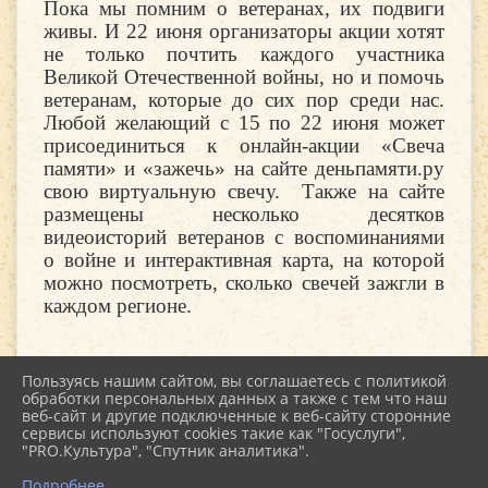
Пока мы помним о ветеранах, их подвиги
живы. И 22 июня организаторы акции хотят
не только почтить каждого участника
Великой Отечественной войны, но и помочь
ветеранам, которые до сих пор среди нас.
Любой желающий с 15 по 22 июня может
присоединиться к онлайн-акции «Свеча
памяти» и «зажечь» на сайте деньпамяти.ру
свою виртуальную свечу. Также на сайте
размещены несколько десятков
видеоисторий ветеранов с воспоминаниями
о войне и интерактивная карта, на которой
можно посмотреть, сколько свечей зажгли в
каждом регионе.
Пользуясь нашим сайтом, вы соглашаетесь с политикой
обработки персональных данных а также с тем что наш
веб-сайт и другие подключенные к веб-сайту сторонние
2026 г. kultstar.ru
сервисы используют cookies такие как "Госуслуги",
Вход
"PRO.Культура", "Спутник аналитика".
Карта сайта
Политика обработки персональных данных
Подробнее