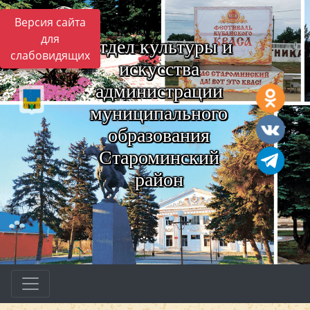
Версия сайта
для
Отдел культуры и
слабовидящих
искусства
администрации
муниципального
образования
Староминский
район