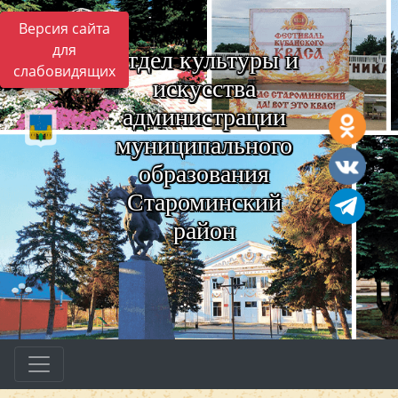
Версия сайта
для
Отдел культуры и
слабовидящих
искусства
администрации
муниципального
образования
Староминский
район