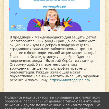
В преддверии Международного Дня защиты детей
благотворительный фонд «Край Добра» запускает
акцию «1 Минута на добро» в поддержку детей,
страдающих тяжелыми заболеваниями. Принять
участие в благотворительной акции может каждый.
Главное - найти одну минуту на добро. Один из
подопечных фонда – Дмитрий Сербат из станицы
Староминской. У пятилетнего мальчика –
врожденная мышечная дистрофия, требуется
реабилитация. Каждый желающий может
поучаствовать в акции и встать на защиту здоровья
ребенка и помочь ему.
https://минутадобра.рф/
Пользуясь нашим сайтом, вы соглашаетесь с политикой
обработки персональных данных а также с тем что наш
веб-сайт и другие подключенные к веб-сайту сторонние
2026 г. kultstar.ru
сервисы используют cookies такие как "Госуслуги",