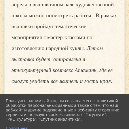
апреля в выставочном зале художественной
школы можно посмотреть работы. В рамках
выставки пройдут тематические
мероприятия с мастер-классами по
изготовлению народной куклы
.
Летом
выставка будет отправлена в
этнокультурный комплекс Атамань, где ее
смогут увидеть все жители и гости края.
Пользуясь нашим сайтом, вы соглашаетесь с политикой
обработки персональных данных а также с тем что наш
веб-сайт и другие подключенные к веб-сайту сторонние
2026 г. kultstar.ru
сервисы используют cookies такие как "Госуслуги",
Вход
"PRO.Культура", "Спутник аналитика".
Карта сайта
Политика обработки персональных данных
Подробнее