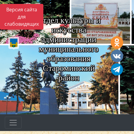
Версия сайта
для
Отдел культуры и
слабовидящих
искусства
администрации
муниципального
образования
Староминский
район