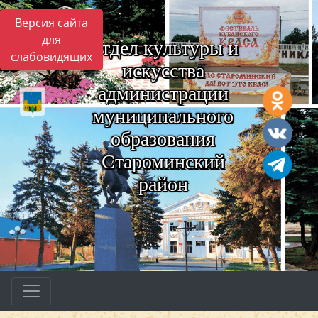
Версия сайта
для
Отдел культуры и
слабовидящих
искусства
администрации
муниципального
образования
Староминский
район