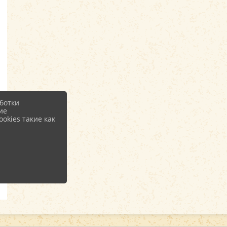
ботки
ие
okies такие как