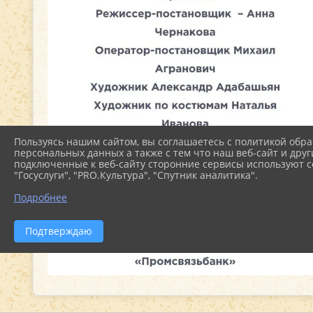
Пользуясь нашим сайтом, вы соглашаетесь с политикой обра
персональных данных а также с тем что наш веб-сайт и друг
подключенные к веб-сайту сторонние сервисы используют co
"Госуслуги", "PRO.Культура", "Спутник аналитика".
Подробнее
Подтверждаю