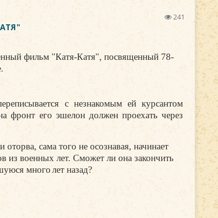
241
АТЯ"
енный фильм "Катя-Катя", посвященный 78-
.
переписывается с незнакомым ей курсантом
на фронт его эшелон должен проехать через
 оторва, сама того не осознавая, начинает
ов из военных лет. Сможет ли она закончить
вшуюся много
лет назад?