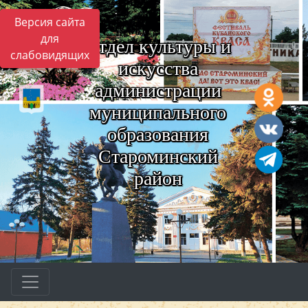
Версия сайта
для
Отдел культуры и
слабовидящих
искусства
администрации
муниципального
образования
Староминский
район