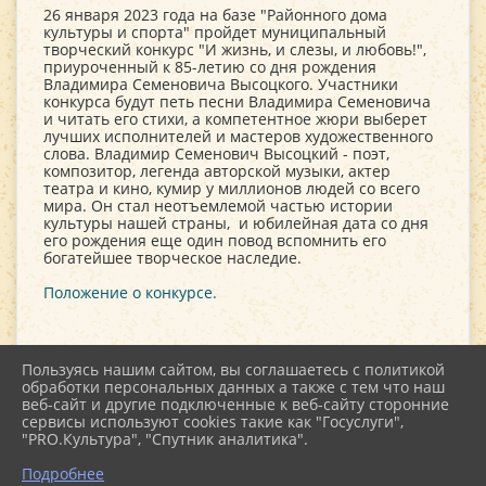
26 января 2023 года на базе "Районного дома
культуры и спорта" пройдет муниципальный
творческий конкурс "И жизнь, и слезы, и любовь!",
приуроченный к 85-летию со дня рождения
Владимира Семеновича Высоцкого. Участники
конкурса будут петь песни Владимира Семеновича
и читать его стихи, а компетентное жюри выберет
лучших исполнителей и мастеров художественного
слова. Владимир Семенович Высоцкий - поэт,
композитор, легенда авторской музыки, актер
театра и кино, кумир у миллионов людей со всего
мира. Он стал неотъемлемой частью истории
культуры нашей страны, и юбилейная дата со дня
его рождения еще один повод вспомнить его
богатейшее творческое наследие.
Положение о конкурсе.
Пользуясь нашим сайтом, вы соглашаетесь с политикой
обработки персональных данных а также с тем что наш
веб-сайт и другие подключенные к веб-сайту сторонние
2026 г. kultstar.ru
сервисы используют cookies такие как "Госуслуги",
Вход
"PRO.Культура", "Спутник аналитика".
Карта сайта
Политика обработки персональных данных
Подробнее