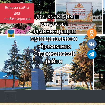
Версия сайта
для
Отдел культуры и
слабовидящих
искусства
администрации
муниципального
образования
Староминский
район