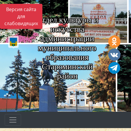
Версия сайта
для
Отдел культуры и
слабовидящих
искусства
администрации
муниципального
образования
Староминский
район