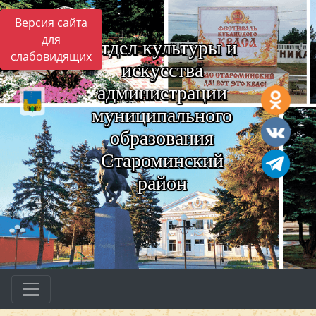
Версия сайта
для
Отдел культуры и
слабовидящих
искусства
администрации
муниципального
образования
Староминский
район