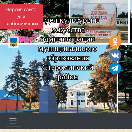
Версия сайта
для
Отдел культуры и
слабовидящих
искусства
администрации
муниципального
образования
Староминский
район