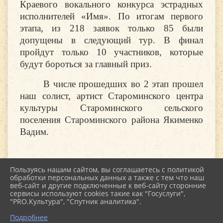
Краевого вокального конкурса эстрадных
исполнителей «Имя». По итогам первого
этапа, из 218 заявок только 85 были
допущены в следующий тур. В финал
пройдут только 10 участников, которые
будут бороться за главный приз.
В числе прошедших во 2 этап прошел
наш солист, артист Староминского центра
культуры Староминского сельского
поселения Староминского района Якименко
Вадим.
Пользуясь нашим сайтом, вы соглашаетесь с политикой
обработки персональных данных а также с тем что наш
веб-сайт и другие подключенные к веб-сайту сторонние
2026 г. kultstar.ru
сервисы используют cookies такие как "Госуслуги",
Вход
"PRO.Культура", "Спутник аналитика".
Карта сайта
Политика обработки персональных данных
Подробнее