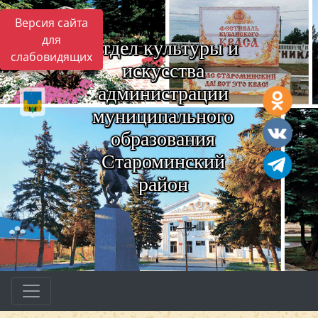
Версия сайта
для
Отдел культуры и
слабовидящих
искусства
администрации
муниципального
образования
Староминский
район