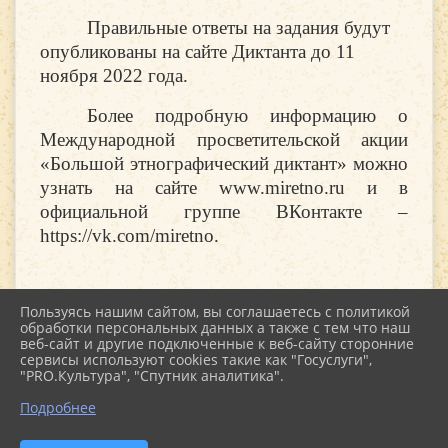
Правильные ответы на задания будут
опубликованы на сайте Диктанта до 11
ноября 2022 года.
Более подробную информацию о
Международной просветительской акции
«Большой этнографический диктант» можно
узнать на сайте www.miretno.ru и в
официальной группе ВКонтакте –
https://vk.com/miretno.
Пользуясь нашим сайтом, вы соглашаетесь с политикой
обработки персональных данных а также с тем что наш
веб-сайт и другие подключенные к веб-сайту сторонние
2026 г. kultstar.ru
сервисы используют cookies такие как "Госуслуги",
Вход
"PRO.Культура", "Спутник аналитика".
Карта сайта
Политика обработки персональных данных
Подробнее
Сделано на KubCMS