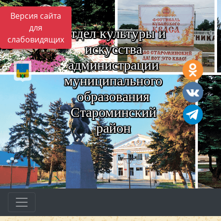
Версия сайта
для
Отдел культуры и
слабовидящих
искусства
администрации
муниципального
образования
Староминский
район