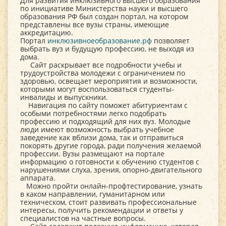
Для развития инклюзивного высшего образования
по инициативе Министерства науки и высшего
образования РФ был создан портал, на котором
представлены все вузы страны, имеющие
аккредитацию.
Портал
инклюзивноеобразование.рф
позволяет
выбрать вуз и будущую профессию, не выходя из
дома.
Сайт раскрывает все подробности учебы и
трудоустройства молодежи с ограничением по
здоровью, освещает мероприятия и возможности,
которыми могут воспользоваться студенты-
инвалиды и выпускники.
Навигация по сайту поможет абитуриентам с
особыми потребностями легко подобрать
профессию и подходящий для них вуз. Молодые
люди имеют возможность выбрать учебное
заведение как вблизи дома, так и отправиться
покорять другие города, ради получения желаемой
профессии. Вузы размещают на портале
информацию о готовности к обучению студентов с
нарушениями слуха, зрения, опорно-двигательного
аппарата.
Можно пройти онлайн-профтестирование, узнать
в каком направлении, гуманитарном или
техническом, стоит развивать профессиональные
интересы, получить рекомендации и ответы у
специалистов на частные вопросы.