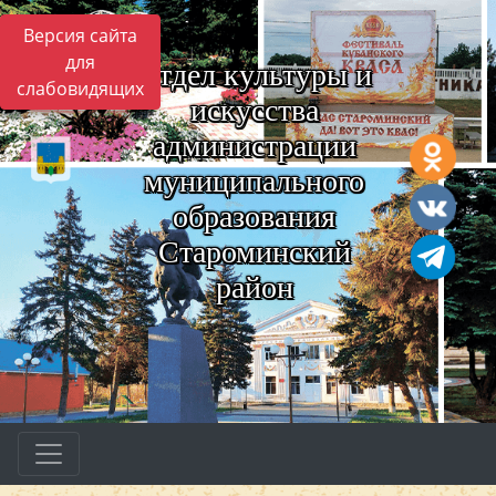
Версия сайта
для
Отдел культуры и
слабовидящих
искусства
администрации
муниципального
образования
Староминский
район