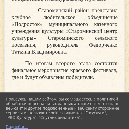
Староминский район представил
клубное любительское объединение
«Подросток» муниципального казенного
учреждения культуры «Староминский центр
культуры» Староминского сельского
поселения, руководитель Федорченко
Татьяна Владимировна.
По итогам второго этапа состоится
финальное мероприятие краевого фестиваля,
где и будут объявлены победители.
Пользуясь нашим сайтом, вы соглашаетесь с политикой
обработки персональных данных а также с тем что наш
веб-сайт и другие подключенные к веб-сайту сторонние
2026 г. kultstar.ru
сервисы используют cookies такие как "Госуслуги",
Вход
"PRO.Культура", "Спутник аналитика".
Карта сайта
Политика обработки персональных данных
Подробнее