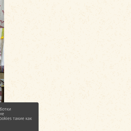
ботки
ие
okies такие как