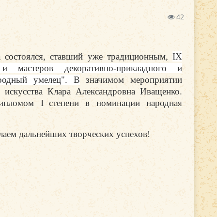
42
а состоялся, ставший уже традиционным,
IX
и мастеров декоративно-прикладного и
ародный умелец". В
значимом мероприятии
о искусства Клара Александровна Иващенко.
 дипломом
I
степени в номинации народная
лаем дальнейших творческих успехов!