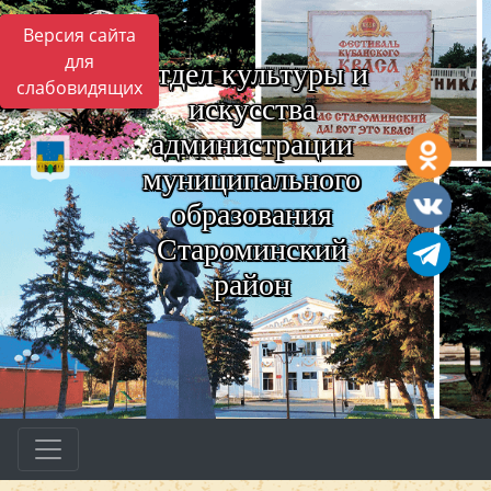
Версия сайта
для
Отдел культуры и
слабовидящих
искусства
администрации
муниципального
образования
Староминский
район