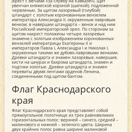
(крест с мечами «За службу на Кавказе»). Щит
увенчан княжеской короной (шапкой), подложенной
червленью. За щитом лазоревый (голубой)
штандарт с золотым коронованным вензелем
императора Александра II, окруженным лавровым
венком; в навершии штандарта – венок и над ним
Российский императорский орел. По сторонам за
щитом накрест положены четыре лазоревых
знамени с золотым изображением коронованных
вензелей императрицы Екатерины II и
императоров Павла I, Александра I и Николая I,
окруженных такими же дубово-лавровыми венками.
Древки штандарта и знамен лазоревые, навершия,
кисти на шнурах и бахрома штандарта, знамен и
подтоки золотые. Древки штандарта и знамен
перевиты двумя лентами орденов Ленина,
соединенными под щитом бантом.
Флаг Краснодарского
края
Флаг Краснодарского края представляет собой
прямоугольное полотнище из трех равновеликих
горизонтальных полос: верхней – синего, средней –
малинового и нижней – зеленого цвета. Ширина
двух крайних полос равна ширине малиновой