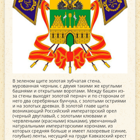
В зеленом щите золотая зубчатая стена,
мурованная черным, с двумя такими же круглыми
башнями и открытыми воротами. Между башен из-
за стены выходят золотой пернач и по сторонам от
него два серебряных бунчука, с золотыми остриями
и на золотых древках. В золотой главе щита
возникающий Российский императорский орел
(черный двуглавый, с золотыми клювами и
червлеными (красными) языками), увенчанный
натуральными императорскими коронами, из
которых средняя больше и имеет лазоревые (синие,
голубые) ленты, несущий на груди Кавказский крест