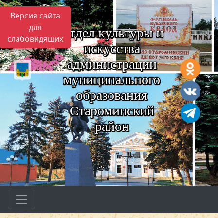
Версия сайта
для
Отдел культуры и
слабовидящих
искусства
администрации
муниципального
образования
Староминский
район