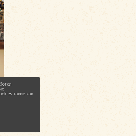
ботки
ие
okies такие как