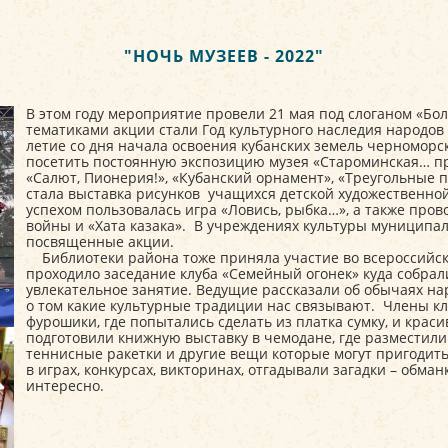
"НОЧЬ МУЗЕЕВ - 2022"
В этом году мероприятие провели 21 мая под слоганом «Бо
тематиками акции стали Год культурного наследия народов Р
летие со дня начала освоения кубанских земель черномор
посетить постоянную экспозицию музея «Староминская… пр
«Салют, Пионерия!», «Кубанский орнамент», «Треугольные
стала выставка рисунков учащихся детской художественн
успехом пользовалась игра «Ловись, рыбка…», а также про
войны и «Хата казака». В учреждениях культуры муниципал
посвященные акции.
Библиотеки района тоже приняла участие во всероссийско
проходило заседание клуба «Семейный огонек» куда собрал
увлекательное занятие. Ведущие рассказали об обычаях на
о том какие культурные традиции нас связывают. Члены клу
фурошики, где попытались сделать из платка сумку, и крас
подготовили книжную выставку в чемодане, где разместили 
теннисные ракетки и другие вещи которые могут пригодить
в играх, конкурсах, викторинах, отгадывали загадки – обм
интересно.