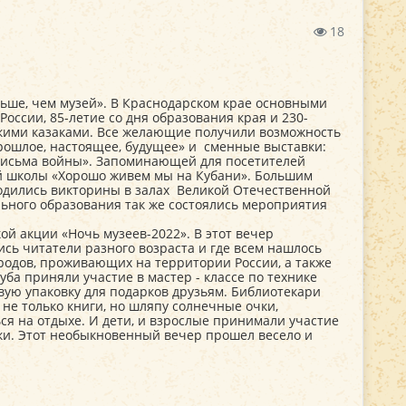
18
льше, чем музей». В Краснодарском крае основными
оссии, 85-летие со дня образования края и 230-
скими казаками. Все желающие получили возможность
ошлое, настоящее, будущее» и сменные выставки:
 письма войны». Запоминающей для посетителей
ой школы «Хорошо живем мы на Кубани». Большим
водились викторины в залах Великой Отечественной
ьного образования так же состоялись мероприятия
й акции «Ночь музеев-2022». В этот вечер
ись читатели разного возраста и где всем нашлось
родов, проживающих на территории России, а также
ба приняли участие в мастер - классе по технике
ивую упаковку для подарков друзьям. Библиотекари
не только книги, но шляпу солнечные очки,
ся на отдыхе. И дети, и взрослые принимали участие
анки. Этот необыкновенный вечер прошел весело и