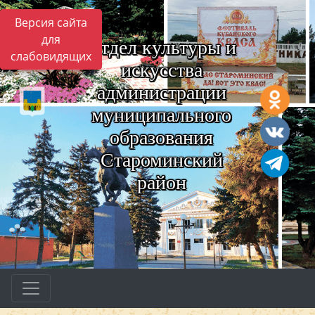
Версия сайта
для
Отдел культуры и
слабовидящих
искусства
администрации
муниципального
образования
Староминский
район