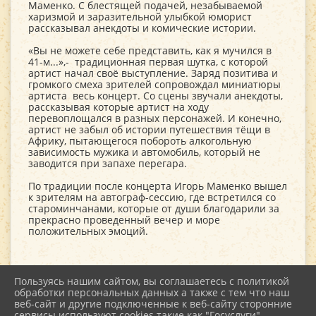
Маменко. С блестящей подачей, незабываемой
харизмой и заразительной улыбкой юморист
рассказывал анекдоты и комические истории.
«Вы не можете себе представить, как я мучился в
41-м...»,- традиционная первая шутка, с которой
артист начал своё выступление. Заряд позитива и
громкого смеха зрителей сопровождал миниатюры
артиста весь концерт. Со сцены звучали анекдоты,
рассказывая которые артист на ходу
перевоплощался в разных персонажей. И конечно,
артист не забыл об истории путешествия тёщи в
Африку, пытающегося побороть алкогольную
зависимость мужика и автомобиль, который не
заводится при запахе перегара.
По традиции после концерта Игорь Маменко вышел
к зрителям на автограф-сессию, где встретился со
староминчанами, которые от души благодарили за
прекрасно проведенный вечер и море
положительных эмоций.
Пользуясь нашим сайтом, вы соглашаетесь с политикой
обработки персональных данных а также с тем что наш
веб-сайт и другие подключенные к веб-сайту сторонние
2026 г. kultstar.ru
сервисы используют cookies такие как "Госуслуги",