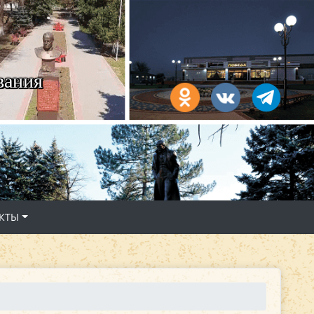
вания
КТЫ