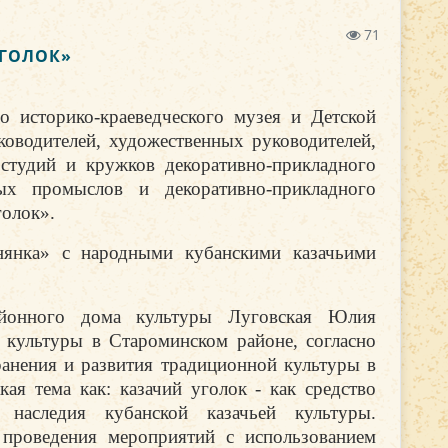
71
УГОЛОК»
о историко-краеведческого музея и Детской
оводителей, художественных руководителей,
 студий и кружков декоративно-прикладного
ых промыслов и декоративно-прикладного
голок»
.
нянка» с народными кубанскими казачьими
айонного дома культуры Луговская Юлия
 культуры в Староминском районе, согласно
ранения и развития традиционной культуры в
ая тема как: казачий уголок - как средство
 наследия кубанской казачьей культуры.
проведения мероприятий с использованием